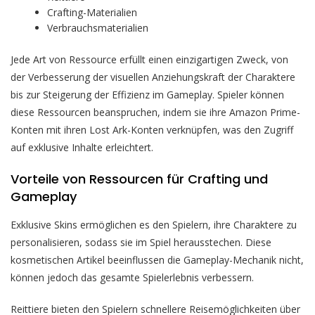
Crafting-Materialien
Verbrauchsmaterialien
Jede Art von Ressource erfüllt einen einzigartigen Zweck, von
der Verbesserung der visuellen Anziehungskraft der Charaktere
bis zur Steigerung der Effizienz im Gameplay. Spieler können
diese Ressourcen beanspruchen, indem sie ihre Amazon Prime-
Konten mit ihren Lost Ark-Konten verknüpfen, was den Zugriff
auf exklusive Inhalte erleichtert.
Vorteile von Ressourcen für Crafting und
Gameplay
Exklusive Skins ermöglichen es den Spielern, ihre Charaktere zu
personalisieren, sodass sie im Spiel herausstechen. Diese
kosmetischen Artikel beeinflussen die Gameplay-Mechanik nicht,
können jedoch das gesamte Spielerlebnis verbessern.
Reittiere bieten den Spielern schnellere Reisemöglichkeiten über