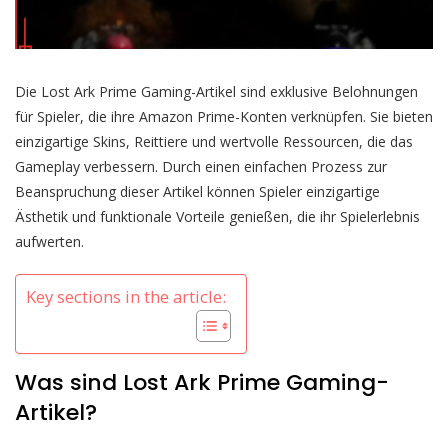
Die Lost Ark Prime Gaming-Artikel sind exklusive Belohnungen
für Spieler, die ihre Amazon Prime-Konten verknüpfen. Sie bieten
einzigartige Skins, Reittiere und wertvolle Ressourcen, die das
Gameplay verbessern. Durch einen einfachen Prozess zur
Beanspruchung dieser Artikel können Spieler einzigartige
Ästhetik und funktionale Vorteile genießen, die ihr Spielerlebnis
aufwerten.
Key sections in the article:
Was sind Lost Ark Prime Gaming-
Artikel?