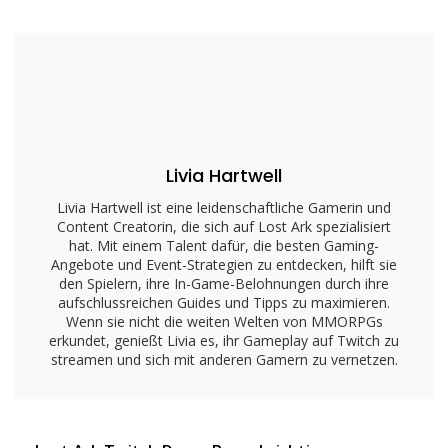
Gaming
Gegenstände:
Skins,
Reittiere,
Ressourcen
Livia Hartwell
Livia Hartwell ist eine leidenschaftliche Gamerin und
Content Creatorin, die sich auf Lost Ark spezialisiert
hat. Mit einem Talent dafür, die besten Gaming-
Angebote und Event-Strategien zu entdecken, hilft sie
den Spielern, ihre In-Game-Belohnungen durch ihre
aufschlussreichen Guides und Tipps zu maximieren.
Wenn sie nicht die weiten Welten von MMORPGs
erkundet, genießt Livia es, ihr Gameplay auf Twitch zu
streamen und sich mit anderen Gamern zu vernetzen.