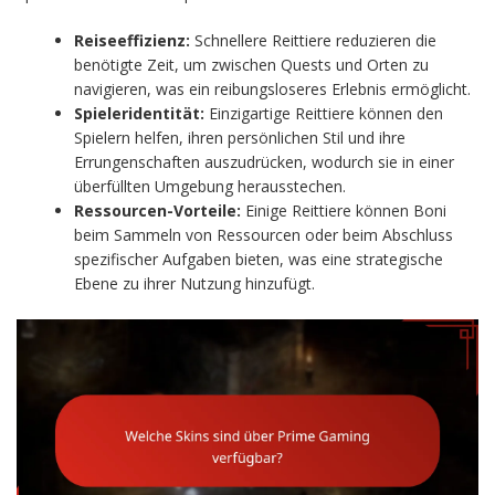
Reiseeffizienz:
Schnellere Reittiere reduzieren die
benötigte Zeit, um zwischen Quests und Orten zu
navigieren, was ein reibungsloseres Erlebnis ermöglicht.
Spieleridentität:
Einzigartige Reittiere können den
Spielern helfen, ihren persönlichen Stil und ihre
Errungenschaften auszudrücken, wodurch sie in einer
überfüllten Umgebung herausstechen.
Ressourcen-Vorteile:
Einige Reittiere können Boni
beim Sammeln von Ressourcen oder beim Abschluss
spezifischer Aufgaben bieten, was eine strategische
Ebene zu ihrer Nutzung hinzufügt.