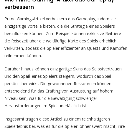
verbessern
Prime Gaming-Artikel verbessern das Gameplay, indem sie
einzigartige Vorteile bieten, die die Strategie eines Spielers
beeinflussen können. Zum Beispiel können exklusive Reittiere
die Reisezeit über die weitläufige Karte des Spiels erheblich
verkürzen, sodass die Spieler effizienter an Quests und Kämpfen
teilnehmen können.
Darüber hinaus können einzigartige Skins das Selbstvertrauen
und den Spaß eines Spielers steigern, wodurch das Spiel
persönlicher wirkt. Die gewonnenen Ressourcen können
entscheidend für das Crafting von Ausrüstung auf hohem
Niveau sein, was für die Bewältigung schwieriger
Herausforderungen im Spiel unerlässlich ist.
Insgesamt tragen diese Artikel zu einem reichhaltigeren
Spielerlebnis bei, was es für die Spieler lohnenswert macht, ihre