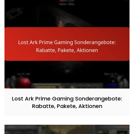
Lost Ark Prime Gaming Sonderangebote:
Rabatte, Pakete, Aktionen