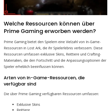
Welche Ressourcen können über
Prime Gaming erworben werden?
Prime Gaming bietet den Spielern eine Vielzahl von In-Game-
Ressourcen in Lost Ark, die ihr Spielerlebnis verbessern. Diese
Ressourcen umfassen exklusive Skins, Reittiere und Crafting-
Materialien, die den Fortschritt und die Anpassungsoptionen der
Spieler erheblich beeinflussen können.
Arten von In-Game-Ressourcen, die
verfügbar sind
Die über Prime Gaming verfügbaren Ressourcen umfassen:
Exklusive Skins
Reittiere