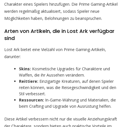
Charakter eines Spielers hinzufügen. Die Prime Gaming-Artikel
werden regelmäßig aktualisiert, sodass Spieler neue
Möglichkeiten haben, Belohnungen zu beanspruchen.
Arten von Artikeln, die in Lost Ark verfügbar
sind
Lost Ark bietet eine Vielzahl von Prime Gaming-Artikeln,
darunter:
Skins:
Kosmetische Upgrades für Charaktere und
Waffen, die ihr Aussehen verändern.
Reittiere:
Einzigartige Kreaturen, auf denen Spieler
reiten können, was die Reisegeschwindigkeit und den
Stil verbessert.
Ressourcen:
In-Game-Währung und Materialien, die
beim Crafting und Upgrade von Ausrüstung helfen.
Diese Artikel verbessern nicht nur die visuelle Anziehungskraft
der Charaktere, sondern bieten auch praktische Vorteile im