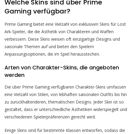
Welche Skins sind über Prime
Gaming verfügbar?
Prime Gaming bietet eine Vielzahl von exklusiven Skins für Lost
Ark-Spieler, die die Ästhetik von Charakteren und Waffen
verbessern. Diese Skins weisen oft einzigartige Designs und
saisonale Themen auf und bieten den Spielern
Anpassungsoptionen, die im Spiel herausstechen.
Arten von Charakter-Skins, die angeboten
werden
Die über Prime Gaming verfügbaren Charakter-Skins umfassen
eine Vielzahl von Stilen, von lebhaften saisonalen Outfits bis hin
zu zurückhaltenderen, thematischen Designs. Jeder Skin ist so
gestaltet, dass er unterschiedliche Ästhetiken widerspiegelt und
verschiedenen Spielerpräferenzen gerecht wird.
Einige Skins sind für bestimmte Klassen entworfen, sodass die