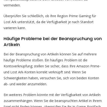
vermeiden.
Überprüfen Sie schließlich, ob Ihre Region Prime Gaming für
Lost Ark unterstützt, da die Verfügbarkeit je nach Standort
variieren kann.
Häufige Probleme bei der Beanspruchung von
Artikeln
Bei der Beanspruchung von Artikeln können Sie auf mehrere
häufige Probleme stoßen. Ein häufiges Problem ist die
Kontoverknüpfung; stellen Sie sicher, dass Ihre Amazon Prime-
und Lost Ark-Konten korrekt verknüpft sind. Wenn Sie
Schwierigkeiten haben, versuchen Sie, sich von beiden Konten
ab- und wieder anzumelden.
Ein weiteres Problem könnte mit der Verfügbarkeit von Artikeln
zusammenhängen. Wenn Sie die beanspruchten Artikel in Ihrem
Spiel nicht finden können, überprüfen Sie Ihr In-Game-Postfach