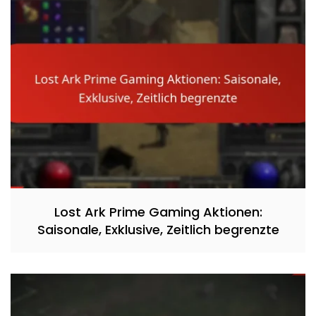
Lost Ark Prime Gaming Aktionen:
Saisonale, Exklusive, Zeitlich begrenzte