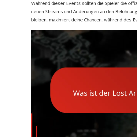
Während dieser Events sollten die Spieler die off
neuen Streams und Änderungen an den Belohnunge
bleiben, maximiert deine Chancen, während des E